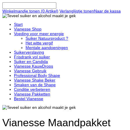
Winkelmandje tonen (
0
Artikel)
Verlanglijstje tonen
Naar de kassa
Start
Vianesse Shop
Voeding voor meer energie
Suiker Natuurproduct ?
Het witte vergif
Mentale aandoeningen
Suikerverslaving
Frisdrank vol suiker
Suiker en Candida
Vianesse KauwDrops
Vianesse Gebruik
Professional Body Shape
Vianesse Shake Beker
Smaken van de Shape
Conditie verbeteren
Vianesse Pakketten
Bestel Vianesse
Vianesse Maandpakket